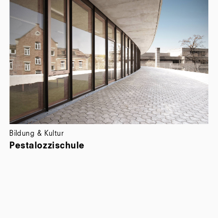
Bildung & Kultur
Bi
Pestalozzischule
P