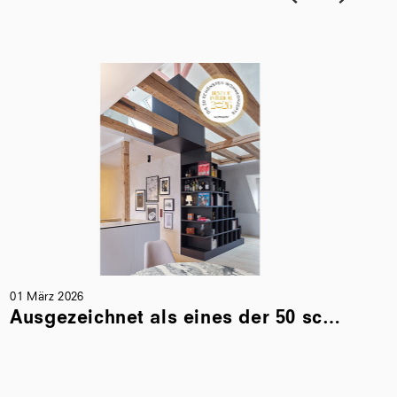
15 Dez. 2025
Ausgezeichnet als eines der 50 schönsten Wohnkonzepte
Auszeichnung archilovers – Apartment O