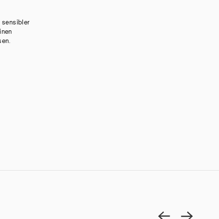
 sensibler
inen
ssen.