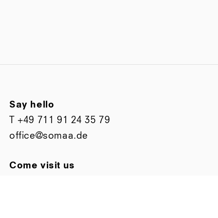
Say hello
T
+49 711 91 24 35 79
office@somaa.de
Come visit us
Bismarckstraße 63
D-70197 Stuttgart