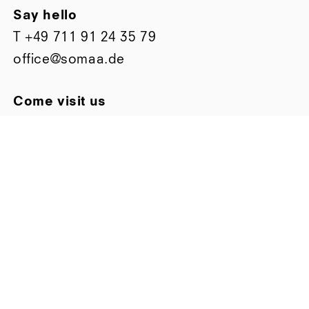
Say hello
T
+49 711 91 24 35 79
office@somaa.de
Come visit us
Bismarckstraße 63
D-70197 Stuttgart
Stay up to date
Follow us on
Facebook
oder
Instagram
Subscribe to our Newslette
© 2026 SOMAA
Impressum
Datenschutz