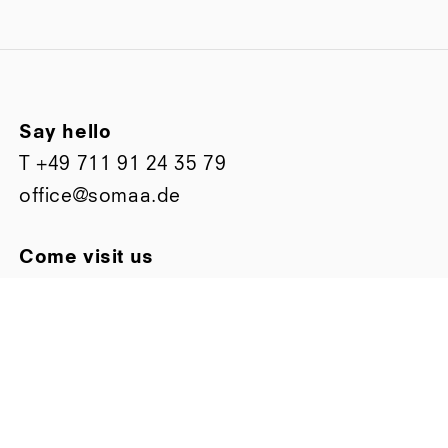
Say hello
T
+49 711 91 24 35 79
office@somaa.de
Come visit us
Bismarckstraße 63
D-70197 Stuttgart
Stay up to date
Follow us on
Facebook
oder
Instagram
Subscribe to our Newslette