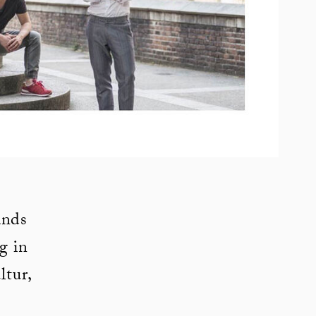
ands
g in
tur,