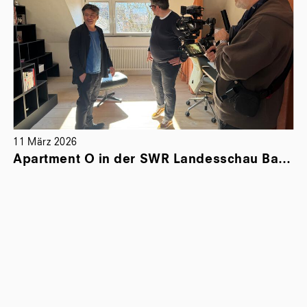
März 2026
03 März 
Apartment O in der SWR Landesschau Baden-Württemberg