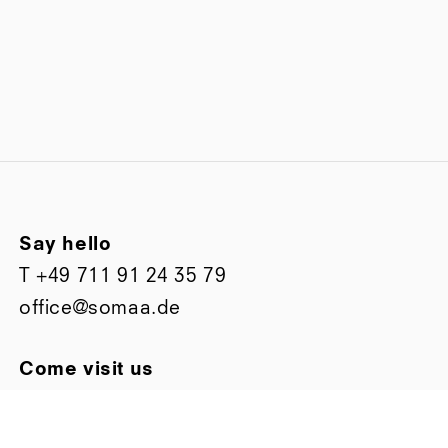
Say hello
T
+49 711 91 24 35 79
office@somaa.de
Come visit us
Bismarckstraße 63
D-70197 Stuttgart